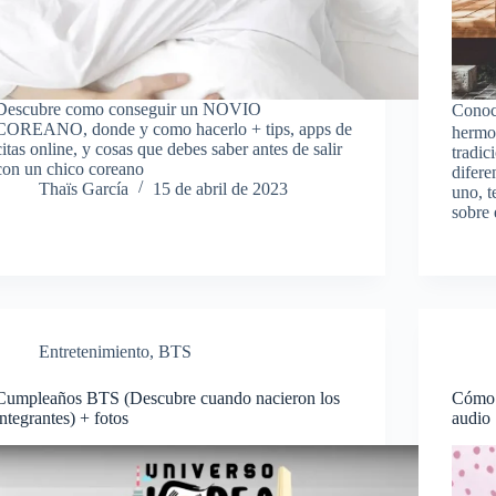
Descubre como conseguir un NOVIO
Conoc
COREANO, donde y como hacerlo + tips, apps de
hermos
citas online, y cosas que debes saber antes de salir
tradic
con un chico coreano
difere
Thaïs García
15 de abril de 2023
uno, t
sobre
Entretenimiento
,
BTS
Cumpleaños BTS (Descubre cuando nacieron los
Cómo p
integrantes) + fotos
audio