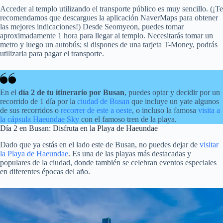
Acceder al templo utilizando el transporte público es muy sencillo. (¡Te
recomendamos que descargues la aplicación NaverMaps para obtener
las mejores indicaciones!) Desde Seomyeon, puedes tomar
aproximadamente 1 hora para llegar al templo. Necesitarás tomar un
metro y luego un autobús; si dispones de una tarjeta T-Money, podrás
utilizarla para pagar el transporte.
En el
día 2 de tu itinerario por Busan
, puedes optar y decidir por un
recorrido de 1 día por la
ciudad de Busan
que incluye un yate algunos
de sus recorridos o
recorrer de este a oeste
, o incluso la famosa
visita a
la cápsula
Haeundae Sky
con el famoso tren de la playa.
Día 2 en Busan: Disfruta en la Playa de Haeundae
Dado que ya estás en el lado este de Busan, no puedes dejar de
visitar
la Playa de Haeundae
. Es una de las playas más destacadas y
populares de la ciudad, donde también se celebran eventos especiales
en diferentes épocas del año.