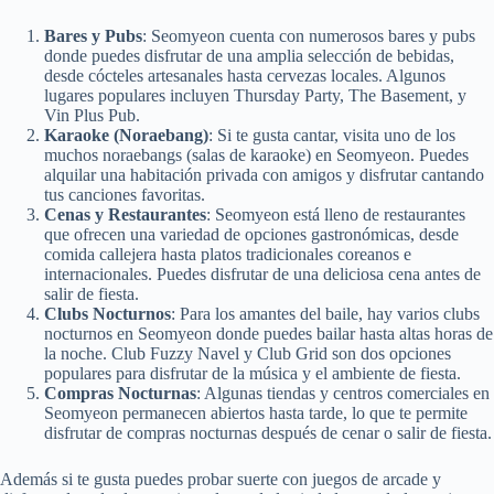
Bares y Pubs
: Seomyeon cuenta con numerosos bares y pubs
donde puedes disfrutar de una amplia selección de bebidas,
desde cócteles artesanales hasta cervezas locales. Algunos
lugares populares incluyen Thursday Party, The Basement, y
Vin Plus Pub.
Karaoke (Noraebang)
: Si te gusta cantar, visita uno de los
muchos noraebangs (salas de karaoke) en Seomyeon. Puedes
alquilar una habitación privada con amigos y disfrutar cantando
tus canciones favoritas.
Cenas y Restaurantes
: Seomyeon está lleno de restaurantes
que ofrecen una variedad de opciones gastronómicas, desde
comida callejera hasta platos tradicionales coreanos e
internacionales. Puedes disfrutar de una deliciosa cena antes de
salir de fiesta.
Clubs Nocturnos
: Para los amantes del baile, hay varios clubs
nocturnos en Seomyeon donde puedes bailar hasta altas horas de
la noche. Club Fuzzy Navel y Club Grid son dos opciones
populares para disfrutar de la música y el ambiente de fiesta.
Compras Nocturnas
: Algunas tiendas y centros comerciales en
Seomyeon permanecen abiertos hasta tarde, lo que te permite
disfrutar de compras nocturnas después de cenar o salir de fiesta.
Además si te gusta puedes probar suerte con juegos de arcade y