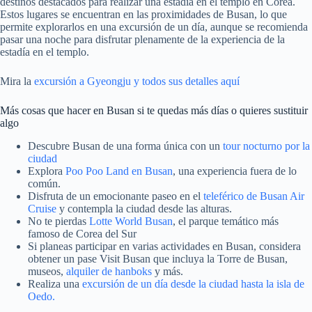
destinos destacados para realizar una estadía en el templo en Corea.
Estos lugares se encuentran en las proximidades de Busan, lo que
permite explorarlos en una excursión de un día, aunque se recomienda
pasar una noche para disfrutar plenamente de la experiencia de la
estadía en el templo.
Mira la
excursión a Gyeongju y todos sus detalles aquí
Más cosas que hacer en Busan si te quedas más días o quieres sustituir
algo
Descubre Busan de una forma única con un
tour nocturno por la
ciudad
Explora
Poo Poo Land en Busan
, una experiencia fuera de lo
común.
Disfruta de un emocionante paseo en el
teleférico de Busan Air
Cruise
y contempla la ciudad desde las alturas.
No te pierdas
Lotte World Busan
, el parque temático más
famoso de Corea del Sur
Si planeas participar en varias actividades en Busan, considera
obtener un pase Visit Busan que incluya la Torre de Busan,
museos,
alquiler de hanboks
y más.
Realiza una
excursión de un día desde la ciudad hasta la isla de
Oedo.