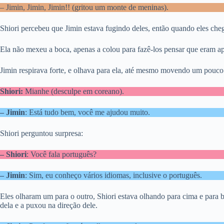
– Jimin, Jimin, Jimin!! (gritou um monte de meninas).
Shiori percebeu que Jimin estava fugindo deles, então quando eles che
Ela não mexeu a boca, apenas a colou para fazê-los pensar que eram 
Jimin respirava forte, e olhava para ela, até mesmo movendo um pouco 
Shiori:
Mianhe (desculpe em coreano).
– Jimin
: Está tudo bem, você me ajudou muito.
Shiori perguntou surpresa:
– Shiori
: Você fala português?
– Jimin
: Sim, eu conheço vários idiomas, inclusive o português.
Eles olharam um para o outro, Shiori estava olhando para cima e para b
dela e a puxou na direção dele.