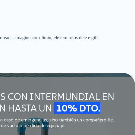
reana. Imagine com Jimin, ele tem fotos dele e gifs.
ES CON INTERMUNDIAL EN
ON HASTA UN
10% DTO.
 en caso de emergencias, sino también un compañero fiel
de vuelo o pérdida de equipaje.