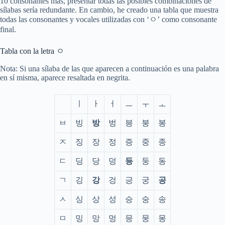
10 consonantes más, presentar todas las posibles combinaciones de
sílabas sería redundante. En cambio, he creado una tabla que muestra
todas las consonantes y vocales utilizadas con ‘ㅇ’ como consonante
final.
Tabla con la letra ㅇ
Nota: Si una sílaba de las que aparecen a continuación es una palabra
en sí misma, aparece resaltada en negrita.
ㅣ
ㅏ
ㅓ
ㅡ
ㅜ
ㅗ
ㅂ
빙
방
벙
븡
붕
봉
ㅈ
징
장
정
증
중
종
ㄷ
딩
당
덩
등
둥
동
ㄱ
깅
강
겅
긍
궁
공
ㅅ
싱
상
성
승
숭
송
ㅁ
밍
망
멍
믕
뭉
몽