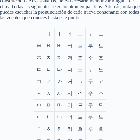
construcción de estas sílabas, no es necesario memorizar ninguna de
ellas. Todas las siguientes se encuentran en palabras. Además, nota que
puedes escuchar la pronunciación de cada nueva consonante con todas
las vocales que conoces hasta este punto.
ㅣ
ㅏ
ㅓ
ㅡ
ㅜ
ㅗ
ㅂ
비
바
버
브
부
보
ㅈ
지
자
저
즈
주
조
ㄷ
디
다
더
드
두
도
ㄱ
기
가
거
그
구
고
ㅅ
시
사
서
스
수
소
ㅁ
미
마
머
므
무
모
ㄴ
니
나
너
느
누
노
ㅎ
히
하
허
흐
후
호