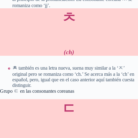
romaniza como ‘jj’.
ㅊ
(ch)
ㅊ
también es una letra nueva, suena muy similar a la ‘ㅈ’
original pero se romaniza como ‘ch.’ Se acerca más a la ‘ch’ en
español, pero, igual que en el caso anterior aquí también cuesta
distinguir.
Grupo ㄷ en las consonantes coreanas
ㄷ