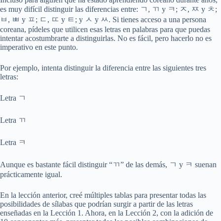
es muy difícil distinguir las diferencias entre: ㄱ, ㄲ y ㅋ; ㅈ, ㅉ y ㅊ;
ㅂ, ㅃ y ㅍ; ㄷ, ㄸ y ㅌ; y ㅅ y ㅆ. Si tienes acceso a una persona
coreana, pídeles que utilicen esas letras en palabras para que puedas
intentar acostumbrarte a distinguirlas. No es fácil, pero hacerlo no es
imperativo en este punto.
Por ejemplo, intenta distinguir la diferencia entre las siguientes tres
letras:
Letra ㄱ
Letra ㄲ
Letra ㅋ
Aunque es bastante fácil distinguir “ㄲ” de las demás, ㄱ y ㅋ suenan
prácticamente igual.
En la lección anterior, creé múltiples tablas para presentar todas las
posibilidades de sílabas que podrían surgir a partir de las letras
enseñadas en la Lección 1. Ahora, en la Lección 2, con la adición de