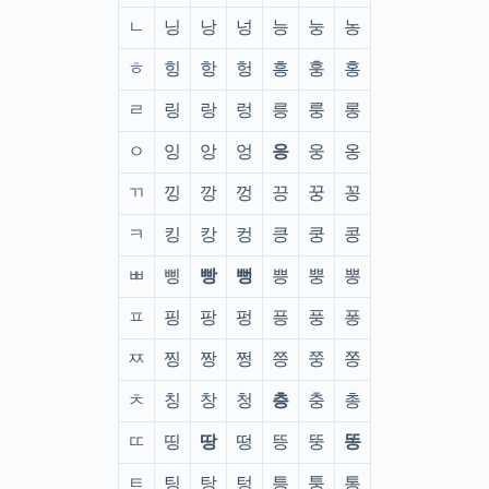
ㄴ
닝
낭
넝
능
눙
농
ㅎ
힝
항
헝
흥
훙
홍
ㄹ
링
랑
렁
릉
룽
롱
ㅇ
잉
앙
엉
응
웅
옹
ㄲ
낑
깡
껑
끙
꿍
꽁
ㅋ
킹
캉
컹
킁
쿵
콩
ㅃ
삥
빵
뻥
쁭
뿡
뽕
ㅍ
핑
팡
펑
픙
풍
퐁
ㅉ
찡
짱
쩡
쯩
쭝
쫑
ㅊ
칭
창
청
층
충
총
ㄸ
띵
땅
떵
뜽
뚱
똥
ㅌ
팅
탕
텅
틍
퉁
통