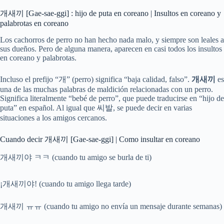
개새끼 [Gae-sae-ggi] : hijo de puta en coreano | Insultos en coreano y
palabrotas en coreano
Los cachorros de perro no han hecho nada malo, y siempre son leales a
sus dueños. Pero de alguna manera, aparecen en casi todos los insultos
en coreano y palabrotas.
Incluso el prefijo “개” (perro) significa “baja calidad, falso”.
개새끼
es
una de las muchas palabras de maldición relacionadas con un perro.
Significa literalmente “bebé de perro”, que puede traducirse en “hijo de
puta” en español. Al igual que 씨발, se puede decir en varias
situaciones a los amigos cercanos.
Cuando decir 개새끼 [Gae-sae-ggi] | Como insultar en coreano
개새끼야 ㅋㅋ (cuando tu amigo se burla de ti)
¡개새끼야! (cuando tu amigo llega tarde)
개새끼 ㅠㅠ (cuando tu amigo no envía un mensaje durante semanas)