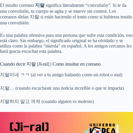
El insulto coreano
지랄
significa literalmente “convulsión”. Si te da
una convulsión, tu cuerpo se agita y se mueve sin control. Los
coreanos dirían 지랄 si estás haciendo el tonto como si hubieras tenido
una convulsión.
Es una palabra ofensiva para una persona que sufre esta condición, eso
está claro. Sin embargo, el significado original se ha olvidado y se
utiliza como la palabra “mierda” en español. A los amigos cercanos les
hará gracia escuchar esta palabra.
Cuando decir 지랄 [Ji-ral] | Como insultar en coreano
지랄이네 ㅋㅋ (al ver a tu amigo bailando como un robot o mal)
지랄… (cuando escuchaste una noticia increíble o que te impacta)
지랄하지 말고 꺼져 (cuando alguien es molesto)