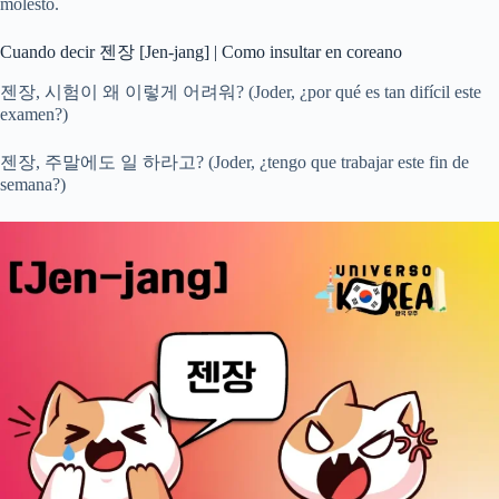
molesto.
Cuando decir 젠장 [Jen-jang] | Como insultar en coreano
젠장, 시험이 왜 이렇게 어려워? (Joder, ¿por qué es tan difícil este
examen?)
젠장, 주말에도 일 하라고? (Joder, ¿tengo que trabajar este fin de
semana?)