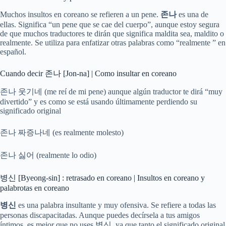
Muchos insultos en coreano se refieren a un pene.
존나
es una de
ellas. Significa “un pene que se cae del cuerpo”, aunque estoy segura
de que muchos traductores te dirán que significa maldita sea, maldito o
realmente. Se utiliza para enfatizar otras palabras como “realmente ” en
español.
Cuando decir 존나 [Jon-na] | Como insultar en coreano
존나 웃기네 (me reí de mi pene) aunque algún traductor te dirá “muy
divertido” y es como se está usando últimamente perdiendo su
significado original
존나 짜증나네 (es realmente molesto)
존나 싫어 (realmente lo odio)
병신 [Byeong-sin] : retrasado en coreano | Insultos en coreano y
palabrotas en coreano
병신
es una palabra insultante y muy ofensiva. Se refiere a todas las
personas discapacitadas. Aunque puedes decírsela a tus amigos
íntimos, es mejor que no uses 병신, ya que tanto el significado original