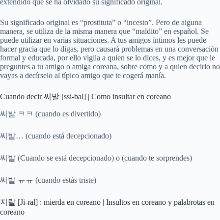
extendido que se ha olvidado su significado original.
Su significado original es “prostituta” o “incesto”. Pero de alguna
manera, se utiliza de la misma manera que “maldito” en español. Se
puede utilizar en varias situaciones. A tus amigos íntimos les puede
hacer gracia que lo digas, pero causará problemas en una conversación
formal y educada, por ello vigila a quien se lo dices, y es mejor que le
preguntes a tu amigo o amiga coreana, sobre como y a quien decirlo no
vayas a decírselo al típico amigo que te cogerá manía.
Cuando decir 씨발 [ssi-bal] | Como insultar en coreano
씨발 ㅋㅋ (cuando es divertido)
씨발… (cuando está decepcionado)
씨발 (Cuando se está decepcionado) o (cuando te sorprendes)
씨발 ㅠㅠ (cuando estás triste)
지랄 [Ji-ral] : mierda en coreano | Insultos en coreano y palabrotas en
coreano