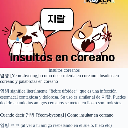
Insultos coreanos
염병 [Yeom-byeong] : como decir mierda en coreano | Insultos en
coreano y palabrotas en coreano
염병
significa literalmente “fiebre tifoidea”, que es una infección
estomacal contagiosa y dolorosa. Su uso es similar al de 지랄. Puedes
decirlo cuando tus amigos cercanos se meten en líos o son molestos.
Cuando decir 염병 [Yeom-byeong] | Como insultar en coreano
염병 ㅋㅋ (al ver a tu amigo resbalando en el suelo, hielo etc)