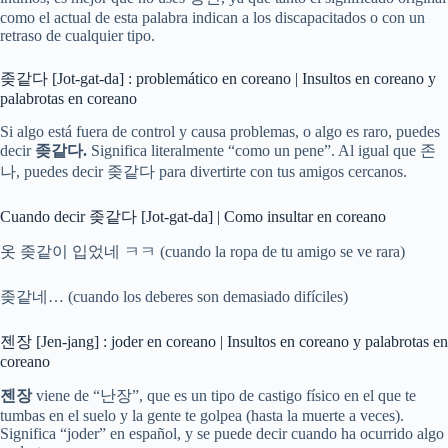
como el actual de esta palabra indican a los discapacitados o con un
retraso de cualquier tipo.
좆같다 [Jot-gat-da] : problemático en coreano | Insultos en coreano y
palabrotas en coreano
Si algo está fuera de control y causa problemas, o algo es raro, puedes
decir
좆같다.
Significa literalmente “como un pene”. Al igual que 존
나, puedes decir 좆같다 para divertirte con tus amigos cercanos.
Cuando decir 좆같다 [Jot-gat-da] | Como insultar en coreano
옷 좆같이 입었네 ㅋㅋ (cuando la ropa de tu amigo se ve rara)
좆같네… (cuando los deberes son demasiado difíciles)
젠장 [Jen-jang] : joder en coreano | Insultos en coreano y palabrotas en
coreano
젠장
viene de “난장”, que es un tipo de castigo físico en el que te
tumbas en el suelo y la gente te golpea (hasta la muerte a veces).
Significa “joder” en español, y se puede decir cuando ha ocurrido algo