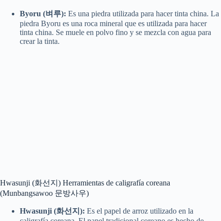
Byoru (벼루):
Es una piedra utilizada para hacer tinta china. La
piedra Byoru es una roca mineral que es utilizada para hacer
tinta china. Se muele en polvo fino y se mezcla con agua para
crear la tinta.
Hwasunji (화선지) Herramientas de caligrafía coreana
(Munbangsawoo 문방사우)
Hwasunji (화선지):
Es el papel de arroz utilizado en la
caligrafía coreana. El papel tradicional coreano es hecho de